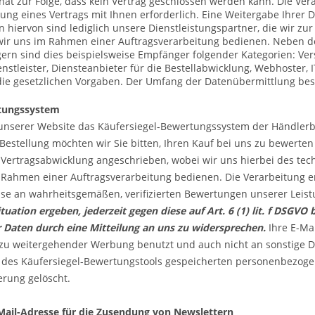
hat zur Folge, dass kein Vertrag geschlossen werden kann. Die Verar
llung eines Vertrags mit Ihnen erforderlich. Eine Weitergabe Ihrer 
hiervon sind lediglich unsere Dienstleistungspartner, die wir zu
 wir uns im Rahmen einer Auftragsverarbeitung bedienen. Neben d
n sind dies beispielsweise Empfänger folgender Kategorien: Versa
stleister, Diensteanbieter für die Bestellabwicklung, Webhoster, I
 die gesetzlichen Vorgaben. Der Umfang der Datenübermittlung be
rtungssystem
unserer Website das Käufersiegel-Bewertungssystem der Händler
r Bestellung möchten wir Sie bitten, Ihren Kauf bei uns zu bewer
ertragsabwicklung angeschrieben, wobei wir uns hierbei des tech
Rahmen einer Auftragsverarbeitung bedienen. Die Verarbeitung erfo
sse an wahrheitsgemäßen, verifizierten Bewertungen unserer Leis
tuation ergeben, jederzeit gegen diese auf Art. 6 (1) lit. f DSGV
Daten durch eine Mitteilung an uns zu widersprechen.
Ihre E-Ma
 zu weitergehender Werbung benutzt und auch nicht an sonstige 
 des Käufersiegel-Bewertungstools gespeicherten personenbezog
erung gelöscht.
ail-Adresse für die Zusendung von Newslettern