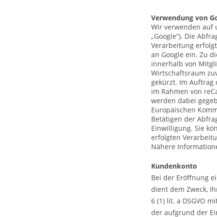
Verwendung von G
Wir verwenden auf u
„Google“). Die Abfr
Verarbeitung erfolg
an Google ein. Zu d
innerhalb von Mitg
Wirtschaftsraum zuv
gekürzt. Im Auftrag
im Rahmen von reCa
werden dabei gegebe
Europäischen Kommis
Betätigen der Abfrag
Einwilligung. Sie k
erfolgten Verarbeit
Nähere Information
Kundenkonto
Bei der Eröffnung 
dient dem Zweck, Ih
6 (1) lit. a DSGVO m
der aufgrund der Ei