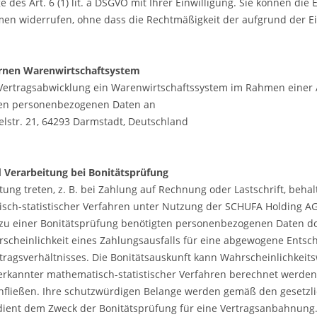
e des Art. 6 (1) lit. a DSGVO mit Ihrer Einwilligung. Sie können die
n widerrufen, ohne dass die Rechtmäßigkeit der aufgrund der Ein
ernen Warenwirtschaftsystem
Vertragsabwicklung ein Warenwirtschaftssystem im Rahmen einer 
nen personenbezogenen Daten an
lstr. 21, 64293 Darmstadt, Deutschland
Verarbeitung bei Bonitätsprüfung
stung treten, z. B. bei Zahlung auf Rechnung oder Lastschrift, behal
sch-statistischer Verfahren unter Nutzung der
SCHUFA Holding AG
e zu einer Bonitätsprüfung benötigten personenbezogenen Daten d
hrscheinlichkeit eines Zahlungsausfalls für eine abgewogene Ent
ragsverhältnisses. Die Bonitätsauskunft kann Wahrscheinlichkeitsw
nerkannter mathematisch-statistischer Verfahren berechnet werd
nfließen. Ihre schutzwürdigen Belange werden gemäß den gesetzl
ient dem Zweck der Bonitätsprüfung für eine Vertragsanbahnung. Die