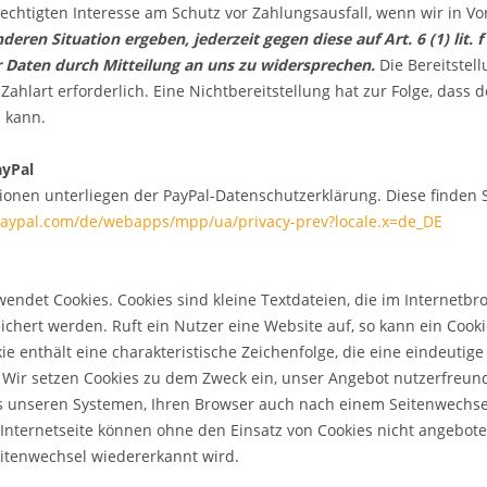
htigten Interesse am Schutz vor Zahlungsausfall, wenn wir in Vo
nderen Situation ergeben, jederzeit gegen diese auf Art. 6 (1) li
Daten durch Mitteilung an uns zu widersprechen.
Die Bereitstel
hlart erforderlich. Eine Nichtbereitstellung hat zur Folge, dass d
 kann.
yPal
tionen unterliegen der PayPal-Datenschutzerklärung. Diese finden 
paypal.com/de/webapps/mpp/ua/privacy-prev?locale.x=de_DE
endet Cookies. Cookies sind kleine Textdateien, die im Internet
ichert werden. Ruft ein Nutzer eine Website auf, so kann ein Coo
ie enthält eine charakteristische Zeichenfolge, die eine eindeutig
 Wir setzen Cookies zu dem Zweck ein, unser Angebot nutzerfreund
s unseren Systemen, Ihren Browser auch nach einem Seitenwechsel
Internetseite können ohne den Einsatz von Cookies nicht angeboten
itenwechsel wiedererkannt wird.