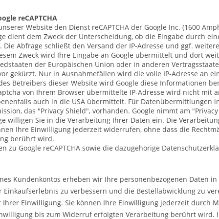
oogle reCAPTCHA
nserer Website den Dienst reCAPTCHA der Google Inc. (1600 Amph
age dient dem Zweck der Unterscheidung, ob die Eingabe durch ei
t. Die Abfrage schließt den Versand der IP-Adresse und ggf. weite
iesem Zweck wird Ihre Eingabe an Google übermittelt und dort weit
liedstaaten der Europäischen Union oder in anderen Vertragssta
or gekürzt. Nur in Ausnahmefällen wird die volle IP-Adresse an e
 des Betreibers dieser Website wird Google diese Informationen b
ptcha von Ihrem Browser übermittelte IP-Adresse wird nicht mit
nenfalls auch in die USA übermittelt. Für Datenübermittlungen i
sion, das "Privacy Shield", vorhanden. Google nimmt am "Privacy 
e willigen Sie in die Verarbeitung Ihrer Daten ein. Die Verarbeitung
önnen Ihre Einwilligung jederzeit widerrufen, ohne dass die Rechtm
ung berührt wird.
en zu Google reCAPTCHA sowie die dazugehörige Datenschutzerklä
eines Kundenkontos erheben wir Ihre personenbezogenen Daten i
r Einkaufserlebnis zu verbessern und die Bestellabwicklung zu vere
it Ihrer Einwilligung. Sie können Ihre Einwilligung jederzeit durch
nwilligung bis zum Widerruf erfolgten Verarbeitung berührt wird.