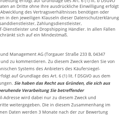
beitung erfolgt auf Grundlage des Art. 6 (1) lit. b DSGVO
Daten an Dritte ohne Ihre ausdrückliche Einwilligung erfolgt
r Abwicklung des Vertragsverhältnisses benötigen oder
en in den jeweiligen Klauseln dieser Datenschutzerklärung
nddienstleister, Zahlungsdienstleister,
T-Dienstleister und Dropshipping Händler. In allen Fällen
schränkt sich auf ein Mindestmaß.
bund Management AG (Torgauer Straße 233 B, 04347
ten und zu kommentieren. Zu diesem Zweck werden Sie von
nischen Systems des Anbieters des Käufersiegel-
lgt auf Grundlage des Art. 6 (1) lit. f DSGVO aus dem
tungen.
Sie haben das Recht aus Gründen, die sich aus
O beruhende Verarbeitung Sie betreffender
il-Adresse wird dabei nur zu diesem Zweck und
Dritte weitergegeben. Die in diesem Zusammenhang im
enen Daten werden 3 Monate nach der zur Bewertung