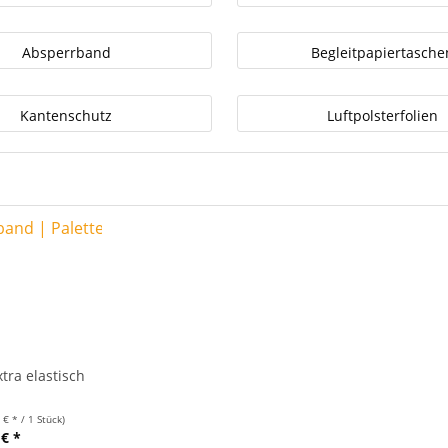
Absperrband
Begleitpapiertasche
Kantenschutz
Luftpolsterfolien
tra elastisch
 € * / 1 Stück)
 € *