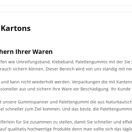
 Kartons
hern Ihrer Waren
ilfen wie Umreifungsband, Klebeband, Palettengummis mit der Sie 
brauch sichern können. Dieser Bereich wird von uns ständig mit neu
te und kann nicht wiederholt werden. Verpackungen die mit Kante
ssioneller aus und sichern Ihre Ware vor Beschädigung. Ihr Kunde
rt unsere Gummispanner und Palettengummi die aus Naturkautschu
el schneller zum Ziel kommen. Und das beste, die Palettengummi
ferlein für Sie zusammen zu stellen, damit Sie schneller und effekt
uf qualitativ hochwertige Produkte denn man sollte sich das tägl