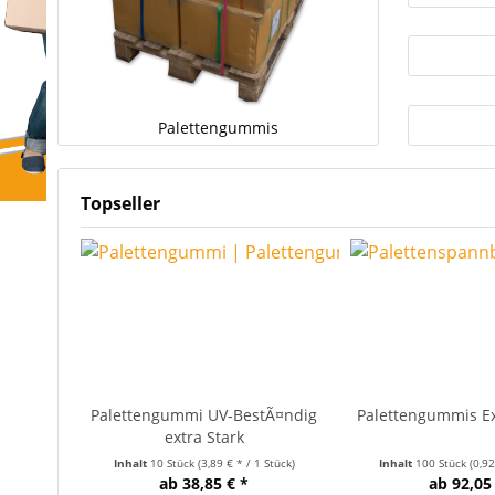
Palettengummis
Topseller
Palettengummi UV-BestÃ¤ndig
Palettengummis Ex
extra Stark
Inhalt
10 Stück
(3,89 € * / 1 Stück)
Inhalt
100 Stück
(0,92
ab 38,85 € *
ab 92,05