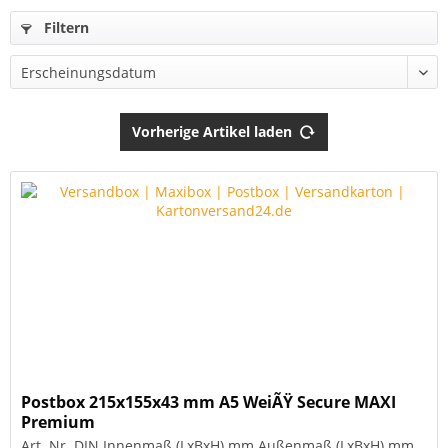
Filtern
Vorherige Artikel laden
Postbox 215x155x43 mm A5 WeiÃŸ Secure MAXI
Premium
Art. Nr. DIN Innenmaß (LxBxH) mm Außenmaß (LxBxH) mm