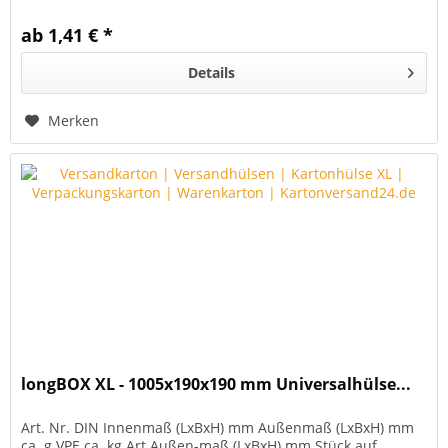
x 800 x...
ab 1,41 € *
Details
Merken
longBOX XL - 1005x190x190 mm Universalhülse...
Art. Nr. DIN Innenmaß (LxBxH) mm Außenmaß (LxBxH) mm
ca. g VPE ca. kg Art Außen-maß (LxBxH) mm Stück auf