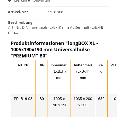
Merken
Bewerten
Artikel-Nr.:
PPLB1908
Beschreibung
Art. Nr. DIN Innenmaß (LxBxH) mm Außenmaß (LxBxH)
mm...
Produktinformationen "longBOX XL -
1005x190x190 mm Universalhülse
"PREMIUM" B0"
Art. Nr.
DIN
Innenmaß
Außenmaß
ca.
VP
(LxBxH)
(LxBxH)
g
mm
mm
PPLB19.08
B0
1005 x
1035 x 200
632
10
190 x 190
x 200