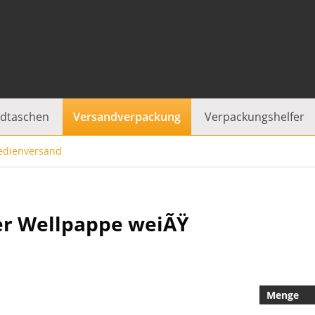
dtaschen
Versandverpackung
Verpackungshelfer
dienversand
ler Wellpappe weiÃŸ
Menge