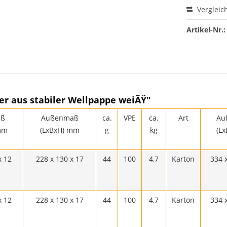
Vergleic
Artikel-Nr.:
er aus stabiler Wellpappe weiÃŸ"
aß
Außenmaß
ca.
VPE
ca.
Art
Au
mm
(LxBxH) mm
g
kg
(L
x 12
228 x 130 x 17
44
100
4,7
Karton
334 
x 12
228 x 130 x 17
44
100
4,7
Karton
334 