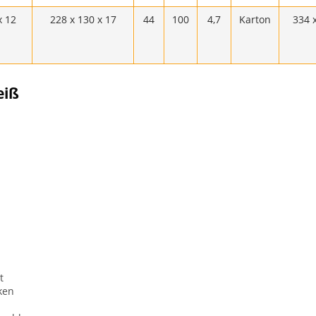
x 12
228 x 130 x 17
44
100
4,7
Karton
334 
eiß
t
ken