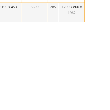
x 190 x 453
5600
285
1200 x 800 x
1962