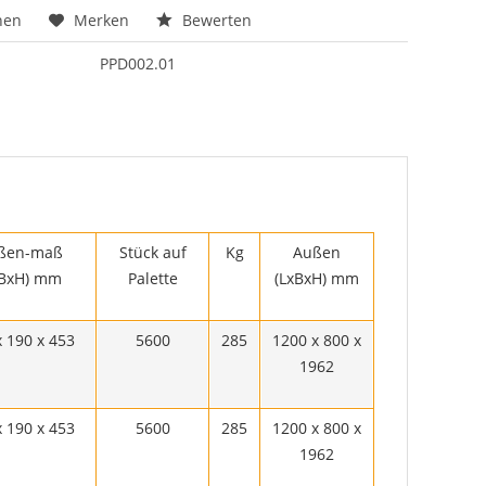
hen
Merken
Bewerten
PPD002.01
ßen-maß
Stück auf
Kg
Außen
xBxH) mm
Palette
(LxBxH) mm
x 190 x 453
5600
285
1200 x 800 x
1962
x 190 x 453
5600
285
1200 x 800 x
1962