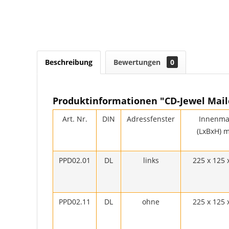
Beschreibung
Bewertungen
0
Produktinformationen "CD-Jewel Mail
Art. Nr.
DIN
Adressfenster
Innenm
(LxBxH) 
PPD02.01
DL
links
225 x 125 
PPD02.11
DL
ohne
225 x 125 