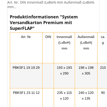
Art. Nr. DIN Innenmaß (LxBxH) mm Außenmaß (LxBxH)
mm...
Produktinformationen "System
Versandkarton Premium mit
SuperFLAP"
Art. Nr.
DIN
Innenmaß
Außenmaß
ca.
(LxBxH)
(LxBxH)
g
mm
mm
PBKSF1.19.19.29
193 x 193
198 x 198
210
x 290
x 305
PBKSF1.23.11.12
235 x 115
240 x 120
90
x 120
x 135