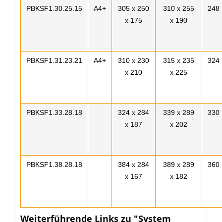
PBKSF1.30.25.15
A4+
305 x 250
310 x 255
248
x 175
x 190
PBKSF1.31.23.21
A4+
310 x 230
315 x 235
324
x 210
x 225
PBKSF1.33.28.18
324 x 284
339 x 289
330
x 187
x 202
PBKSF1.38.28.18
384 x 284
389 x 289
360
x 167
x 182
Weiterführende Links zu "System