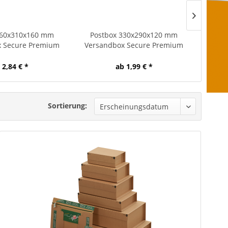
460x310x160 mm
Postbox 330x290x120 mm
Pos
x Secure Premium
Versandbox Secure Premium
Vers
 2,84 € *
ab 1,99 € *
Sortierung: