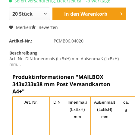
Sofort versandfertig, Lieferzeit ca. 1-3 Werktage
In den
Warenkorb
Merken
Bewerten
Artikel-Nr.:
PCMB06.04020
Beschreibung
Art. Nr. DIN Innenmaß (LxBxH) mm Außenmaß (LxBxH)
mm...
Produktinformationen "MAILBOX
343x233x38 mm Post Versandkarton
A4+"
Art. Nr.
DIN
Innenmaß
Außenmaß
ca.
(LxBxH)
(LxBxH)
g
mm
mm